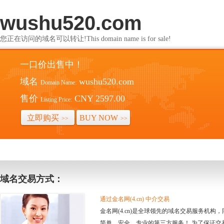
wushu520.com
您正在访问的域名可以转让!This domain name is for sale!
一口价出售中！
域名
wushu520.com
Domain Name:
售价
CNY 2597.00
Listing Price:
立即购买
BUY NOW
>>
>>
域名交易方式：
通过金名网(4.cn) 中介交易
金名网(4.cn)是全球领先的域名交易服务机
简单、安全、专业的第三方服务！ 为了保证交