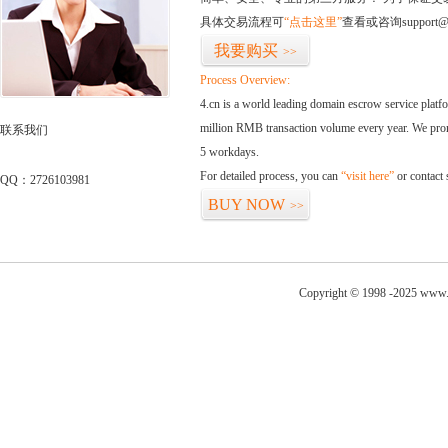
具体交易流程可
“点击这里”
查看或咨询support@
我要购买
>>
Process Overview:
4.cn is a world leading domain escrow service plat
million RMB transaction volume every year. We promi
联系我们
5 workdays.
For detailed process, you can
“visit here”
or contact
QQ：2726103981
BUY NOW
>>
Copyright © 1998 -2025 www.